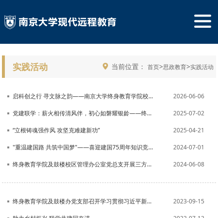
实践活动
当前位置：
>
>
首页
思政教育
实践活动
启科创之行 寻文脉之韵——南京大学终身教育学院校友活动圆满举办
2026-06-06
党建联学：薪火相传清风伴，初心如磐耀银龄——终身教育学院党总支与银城君颐东方国际康养社区共庆建党104周年
2025-07-02
“立根铸魂强作风 攻坚克难建新功”
2025-04-21
"重温建国路 共筑中国梦"——喜迎建国75周年知识竞赛现场决赛圆满结束
2024-07-01
终身教育学院及鼓楼校区管理办公室党总支开展三方支部共建主题党日活动
2024-06-08
终身教育学院及鼓楼办党支部召开学习贯彻习近平新时代中国特色社会主义思想主题教育专题组织生活会
2023-09-15