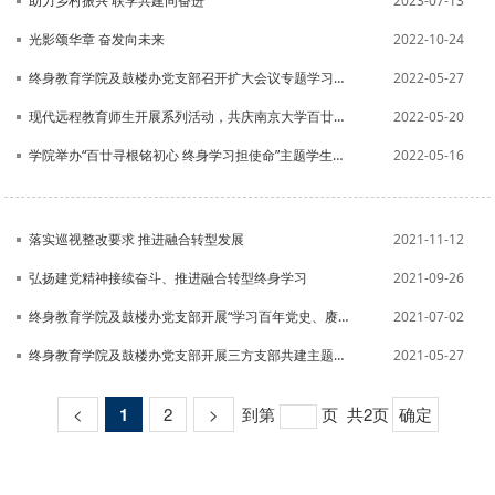
助力乡村振兴 联学共建同奋进
2023-07-13
光影颂华章 奋发向未来
2022-10-24
终身教育学院及鼓楼办党支部召开扩大会议专题学习习近平总书记给南京大学留学归国青年学者重要回信精神
2022-05-27
现代远程教育师生开展系列活动，共庆南京大学百廿华诞
2022-05-20
学院举办“百廿寻根铭初心 终身学习担使命”主题学生校园活动
2022-05-16
落实巡视整改要求 推进融合转型发展
2021-11-12
弘扬建党精神接续奋斗、推进融合转型终身学习
2021-09-26
终身教育学院及鼓楼办党支部开展“学习百年党史、赓续革命精神——庆祝中国共产党成立100周年”主题活动
2021-07-02
终身教育学院及鼓楼办党支部开展三方支部共建主题党日活动
2021-05-27
<
1
2
>
到第
页
共2页
确定